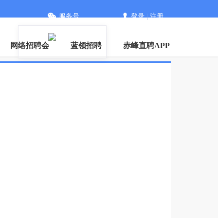
服务号
登录
|
注册
信
网络招聘会
蓝领招聘
赤峰直聘APP