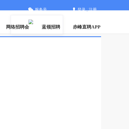
服务号
登录
|
注册
信
网络招聘会
蓝领招聘
赤峰直聘APP