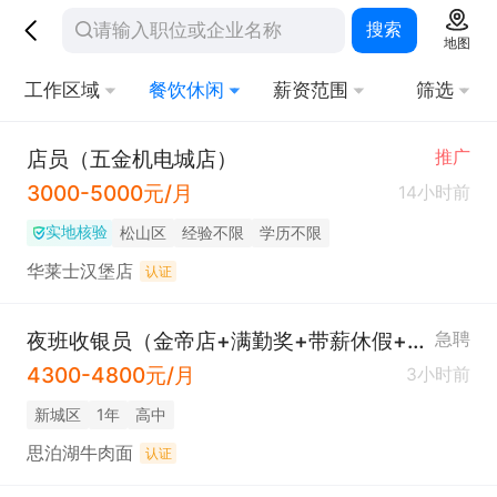
搜索
地图
工作区域
餐饮休闲
薪资范围
筛选
店员（五金机电城店）
推广
3000-5000元/月
14小时前
实地核验
松山区
经验不限
学历不限
华莱士汉堡店
认证
夜班收银员（金帝店+满勤奖+带薪休假+绩效+工龄奖）
急聘
4300-4800元/月
3小时前
新城区
1年
高中
思泊湖牛肉面
认证