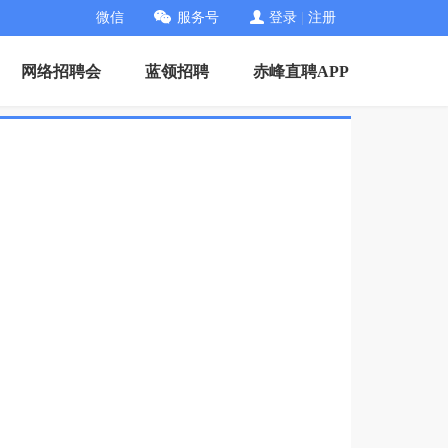
微信
服务号
登录
|
注册
网络招聘会
蓝领招聘
赤峰直聘APP