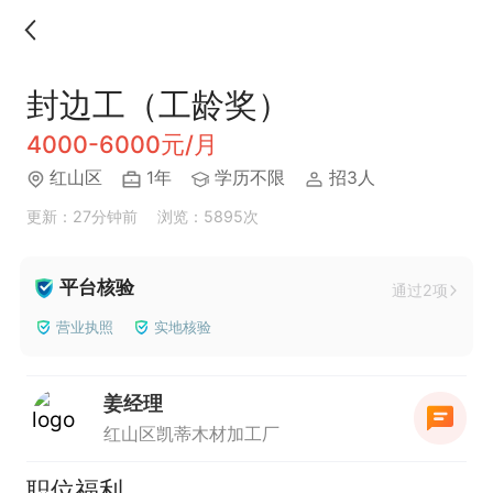
封边工（工龄奖）
4000-6000元/月
红山区
1年
学历不限
招3人
更新：27分钟前
浏览：5895次
平台核验
通过2项
营业执照
实地核验
姜经理
红山区凯蒂木材加工厂
职位福利